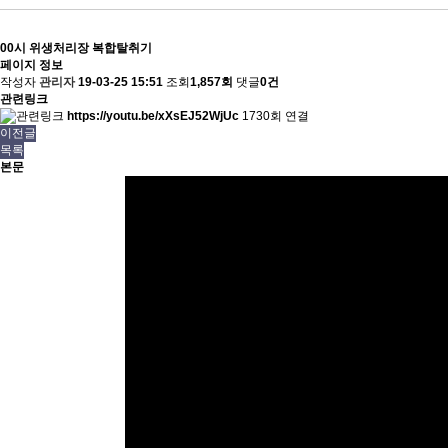
00시 위생처리장 복합탈취기
페이지 정보
작성자
관리자
19-03-25 15:51
조회
1,857회
댓글
0건
관련링크
https://youtu.be/xXsEJ52WjUc
1730회 연결
이전글
목록
본문